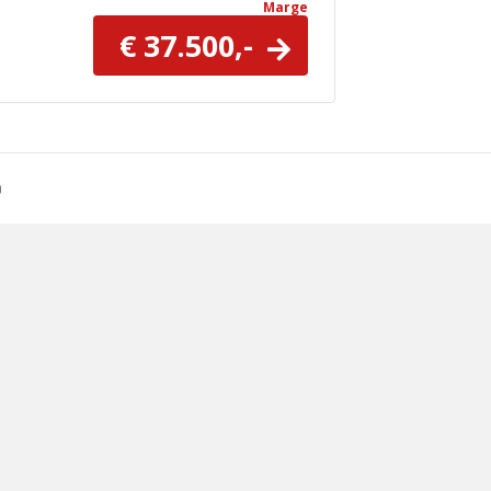
Marge
€ 37.500,-